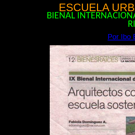
ESCUELA URB
BIENAL INTERNACION
R
Por Ibo B