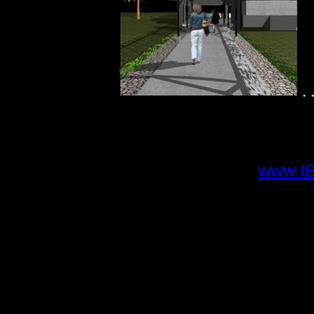
.
www.I