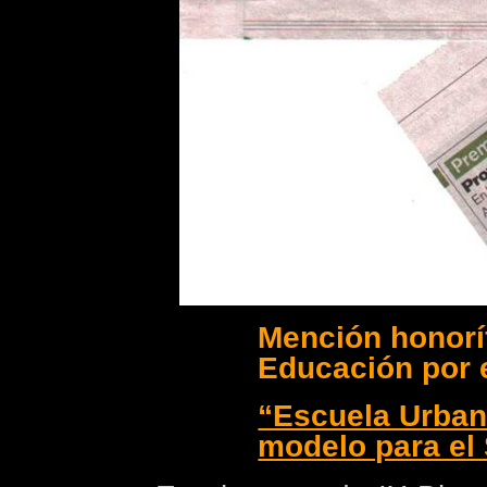
Mención honoríf
Educación por e
“Escuela Urban
modelo para el 